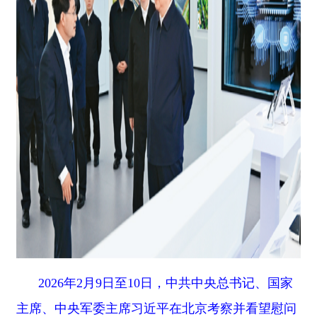
2026年2月9日至10日，中共中央总书记、国家
主席、中央军委主席习近平在北京考察并看望慰问
基层干部群众。这是9日上午，习近平在位于北京
亦庄的国家信创园考察。新华社记者 燕雁/摄
下面，我强调几点。
第一，加强统筹谋划。
未来产业具有前瞻性、
战略性、颠覆性等特点，需要科学谋划、全局统
筹。要把准发展方向。方向明，才能路子正、步履
坚。党的二十届四中全会提出，要推动量子科技、