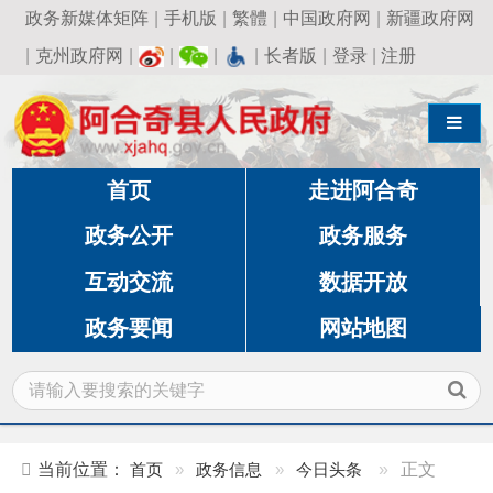
政务新媒体矩阵
|
手机版
|
繁體
|
中国政府网
|
新疆政府网
|
克州政府网
|
|
|
|
长者版
|
登录
|
注册
导航切换
首页
走进阿合奇
政务公开
政务服务
互动交流
数据开放
政务要闻
网站地图
当前位置：
首页
»
政务信息
»
今日头条
»
正文
习近平：前瞻布局和发展未来产