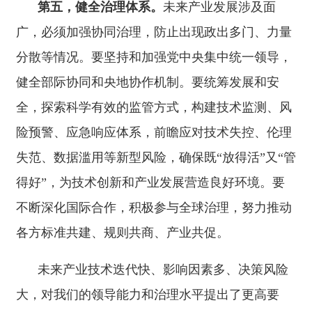
业、善决策。
这是习近平总书记2026年1月30日在二十届中央
政治局第二十四次集体学习时的讲话。
分享:
打印本页
关闭窗口
主办：新疆阿合奇县人民政府办公室
承办：新疆阿合奇县政务服务和数字发
展中心
政府网站标识码：6530230001
新公网安备：65302302000001号
新ICP备16001989号
地 址：阿合奇县南大街 邮 编：843500
法律声明
电话：0908-5623856