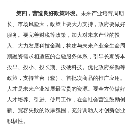
分散等情况。要坚持和加强党中央集中统一领导，
健全部际协同和央地协作机制。要统筹发展和安
全，探索科学有效的监管方式，构建技术监测、风
险预警、应急响应体系，前瞻应对技术失控、伦理
失范、数据滥用等新型风险，确保既
“放得活”又“管
得好”，为技术创新和产业发展营造良好环境。要
不断深化国际合作，积极参与全球治理，努力推动
各方标准共建、规则共商、产业共促。
未来产业技术迭代快、影响因素多、决策风险
大，对我们的领导能力和治理水平提出了更高要
求。我曾经说过，如果我们对科技变化趋势不掌
握、对新兴领域情况不了解，处于
“盲人摸象”的状
态是不行的。各级领导干部要切实加强科技前沿知
识学习，提高专业化能力，努力做到知科技、懂产