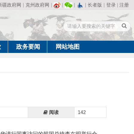
州政府网
|
|
|
|
长者版
|
登录
|
注册
闻
网站地图
阅读
142
访问的韩国总统李在明举行会