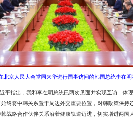
人民大会堂同来华进行国事访问的韩国总统李在明举行会谈。新华
出，我和李在明总统已两次见面并实现互访，体现了双方对中韩
中韩关系置于周边外交重要位置，对韩政策保持连续性、稳定性
合作伙伴关系沿着健康轨道迈进，切实增进两国人民福祉，为地
和而不同”，超越社会制度和意识形态差异，相互成就、共同发展。
心利益和重大关切，坚持通过对话协商妥善解决分歧。中共二十
世界各国提供广阔机遇。中韩经济联系紧密，产业链供应链深度互
智能、绿色产业、银发经济等新兴领域打造更多合作成果。双方
事成为民意主流。