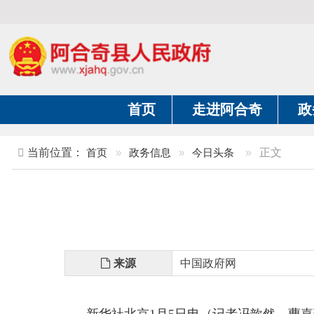
首页
走进阿合奇
政务公开
当前位置：
首页
»
政务信息
»
今日头条
»
正文
习
来源
中国政府网
新华社北京
1月5日电（记者冯歆然、曹嘉玥）
谈。