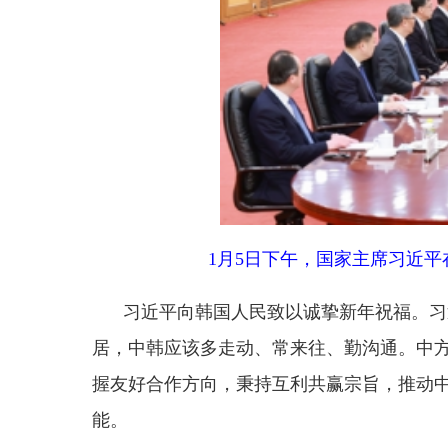
1月5日下午，国家主席习近平在北京
习近平向韩国人民致以诚挚新年祝福。习近平指
居，中韩应该多走动、常来往、勤沟通。中方始终将
握友好合作方向，秉持互利共赢宗旨，推动中韩战略
能。
习近平强调，中韩两国长期坚持
“以和为贵”“
断增进互信，尊重各自选择的发展道路，照顾彼此核
五”规划建议，为未来5年中国发展擘画蓝图，也为
展战略对接和政策协调，做大共同利益蛋糕，在人工
年、媒体、体育、智库、地方等方面交往，让正面叙