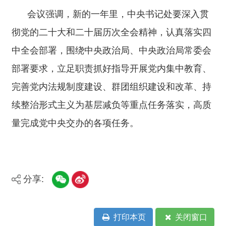
分享:
打印本页
关闭窗口
主办：新疆阿合奇县人民政府办公室
承办：新疆阿合奇县政务服务和数字发
展中心
政府网站标识码：6530230001
新公网安备：65302302000001号
新ICP备16001989号
地 址：阿合奇县南大街 邮 编：843500
法律声明
电话：0908-5623856
关于我们
网站地图
政务新媒体矩阵
阿合奇县网信办监督电话：0908-
5620663