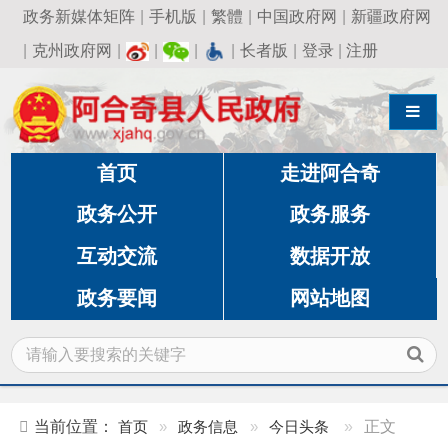
政务新媒体矩阵
|
手机版
|
繁體
|
中国政府网
|
新疆政府网
|
克州政府网
|
|
|
|
长者版
|
登录
|
注册
导航切换
首页
走进阿合奇
政务公开
政务服务
互动交流
数据开放
政务要闻
网站地图
当前位置：
首页
»
政务信息
»
今日头条
»
正文
中共中央政治局常务委员会召开